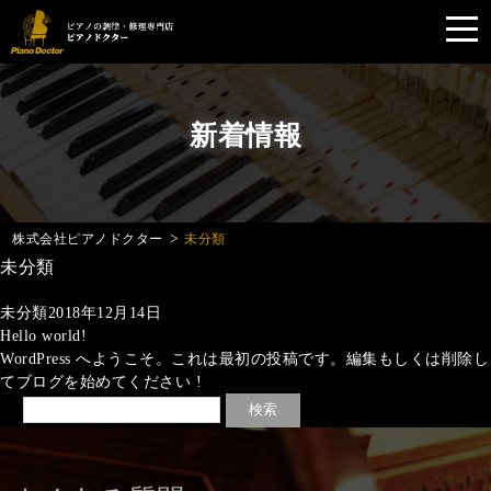
toggl
navig
Skip
to
main
新着情報
content
>
株式会社ピアノドクター
未分類
未分類
未分類
2018年12月14日
Hello world!
WordPress へようこそ。これは最初の投稿です。編集もしくは削除し
てブログを始めてください !