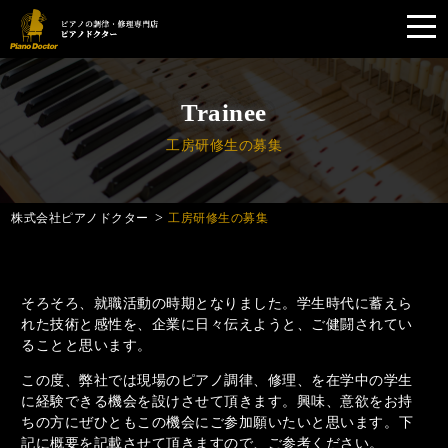
toggl
navig
Skip
to
main
Trainee
content
工房研修生の募集
>
株式会社ピアノドクター
工房研修生の募集
そろそろ、就職活動の時期となりました。学生時代に蓄えら
れた技術と感性を、企業に日々伝えようと、ご健闘されてい
ることと思います。
この度、弊社では現場のピアノ調律、修理、を在学中の学生
に経験できる機会を設けさせて頂きます。興味、意欲をお持
ちの方にぜひともこの機会にご参加願いたいと思います。 下
記に概要を記載させて頂きますので、ご参考ください。