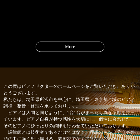
東京都練
2023/11/2
More
この度はピアノドクターのホームページをご覧いただき、
ありが
とうございます。
私たちは、埼玉県所沢市を中心に、埼玉県・東京都全域のピアノ
調律・整音・修理を承っております。
ピアノは人間と同じように、1台1台がまったく異なる顔を持っ
ています。ピアノ自身が持つ感性を大切にし、個性に合わせた、
そのピアノにぴったりの調律を行わせていただいております。
調律師とは技術者であるだけではなく、理想の色を自分自身の
頭の中に強く思い描ける、芸術家でなくてはならないと、我々は