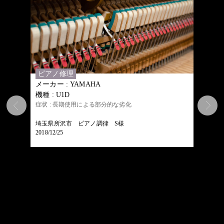
ピアノ修理
メーカー : YAMAHA
機種 : U1D
症状 : 長期使用による部分的な劣化
埼玉県所沢市 ピアノ調律 S様
2018/12/25
ピアノ
メーカー 
機種 : W
階において
症状 :
あった為