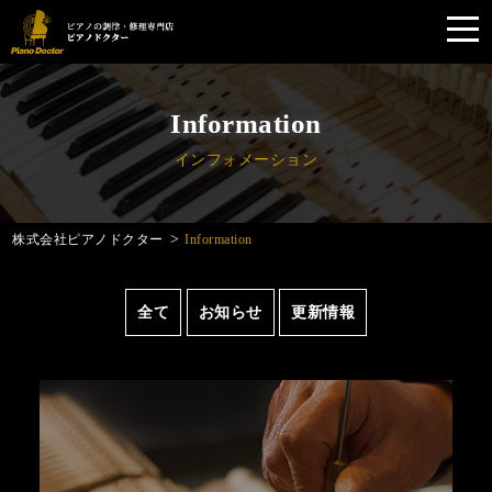
toggl
navig
Skip
to
main
Information
content
インフォメーション
>
株式会社ピアノドクター
Information
全て
お知らせ
更新情報