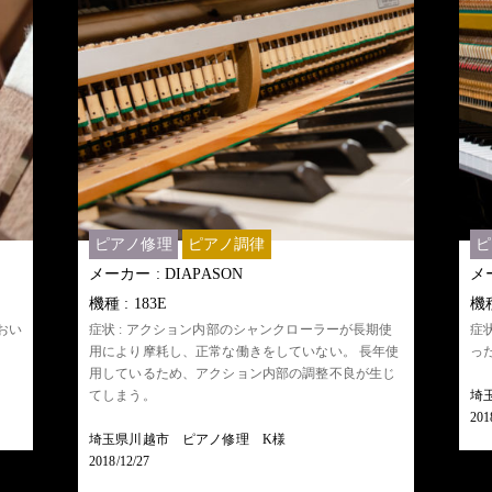
ピアノ修理
ピアノ調律
ピ
メーカー : DIAPASON
メー
機種 : 183E
機種
おい
症状 : アクション内部のシャンクローラーが長期使
症
用により摩耗し、正常な働きをしていない。 長年使
っ
用しているため、アクション内部の調整不良が生じ
てしまう。
埼
201
埼玉県川越市 ピアノ修理 K様
2018/12/27