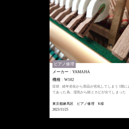
ピアノ修理
メーカー : YAMAHA
機種 : W102
症状 : 経年劣化から部品が劣化してしまう 1階に
てあった為、湿気から錆とカビが出てしまった
東京都練馬区 ピアノ修理 K様
2023/11/25