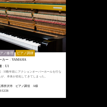
アノ修理
ピアノ調律
カー : YAMAHA
 : U1
状 : 10数年前にアクションオーバーホールを行な
たが、本体が劣化してきてしまった。
玉県所沢市 ピアノ調弦 A様
8/12/26