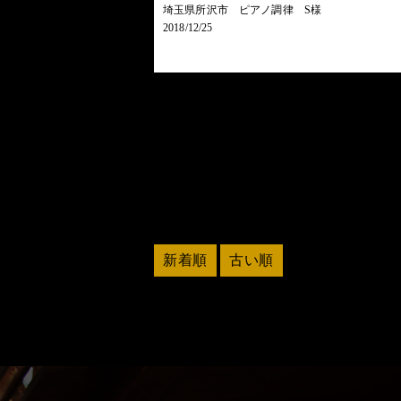
埼玉県所沢市 ピアノ調律 S様
2018/12/25
新着順
古い順